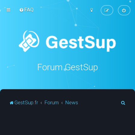
FAQ
Forum GestSup
R
GestSup.fr
Forum
News
e
c
h