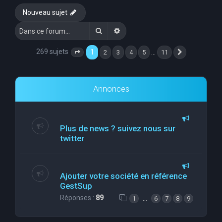
Nouveau sujet
Rechercher
Recherche avancée
269 sujets
1
…
2
3
4
5
11
Page
1
sur
11
Suivante
Annonces
Plus de news ? suivez nous sur
twitter
Ajouter votre société en référence
GestSup
Réponses :
89
…
1
6
7
8
9