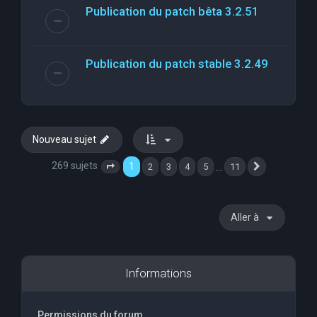
Publication du patch bêta 3.2.51
Publication du patch stable 3.2.49
Nouveau sujet
269 sujets
1
…
2
3
4
5
11
Page
1
sur
11
Suivante
Aller à
Informations
Permissions du forum