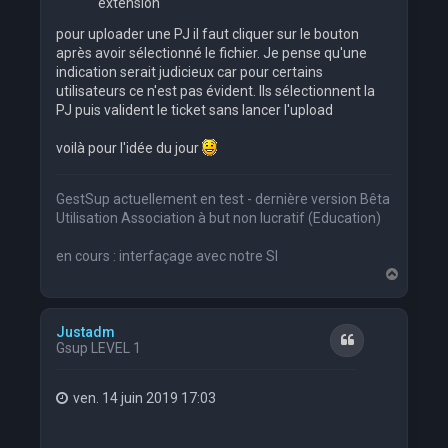
extension
pour uploader une PJ il faut cliquer sur le bouton
après avoir sélectionné le fichier. Je pense qu'une
indication serait judicieux car pour certains
utilisateurs ce n'est pas évident. Ils sélectionnent la
PJ puis valident le ticket sans lancer l'upload
voilà pour l'idée du jour
GestSup actuellement en test - dernière version Bêta
Utilisation Association à but non lucratif (Education)
en cours : interfaçage avec notre SI
H
a
u
t
Justadm
Citation
Gsup LEVEL 1
ven. 14 juin 2019 17:03