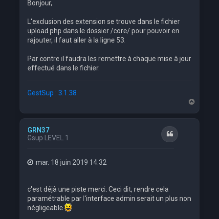
Bonjour,
L'exclusion des extension se trouve dans le fichier
upload.php dans le dossier /core/ pour pouvoir en
rajouter, il faut aller à la ligne 53.
Par contre il faudra les remettre à chaque mise à jour
effectué dans le fichier.
GestSup : 3.1.38
H
a
u
t
GRN37
Citation
Gsup LEVEL 1
mar. 18 juin 2019 14:32
c'est déjà une piste merci. Ceci dit, rendre cela
paramétrable par l'interface admin serait un plus non
négligeable