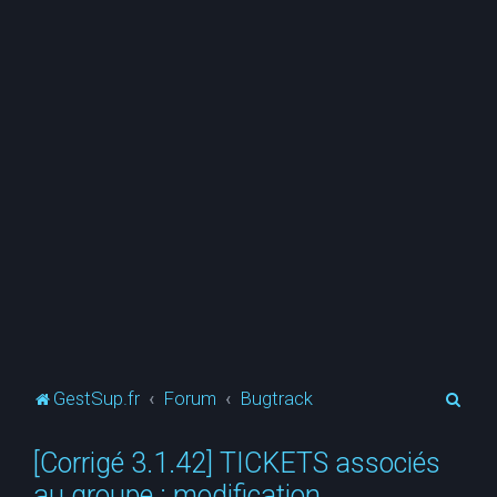
R
GestSup.fr
Forum
Bugtrack
e
[Corrigé 3.1.42] TICKETS associés
c
au groupe : modification
h