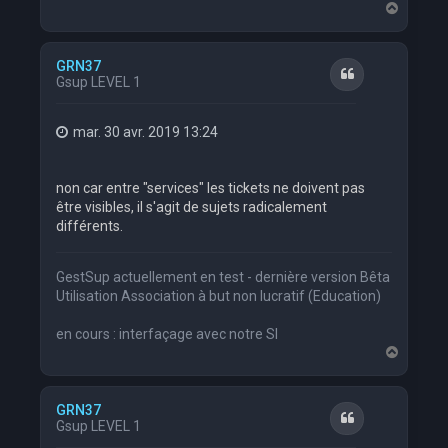
H
a
u
t
GRN37
Citation
Gsup LEVEL 1
mar. 30 avr. 2019 13:24
non car entre "services" les tickets ne doivent pas
être visibles, il s'agit de sujets radicalement
différents.
GestSup actuellement en test - dernière version Bêta
Utilisation Association à but non lucratif (Education)
en cours : interfaçage avec notre SI
H
a
u
t
GRN37
Citation
Gsup LEVEL 1