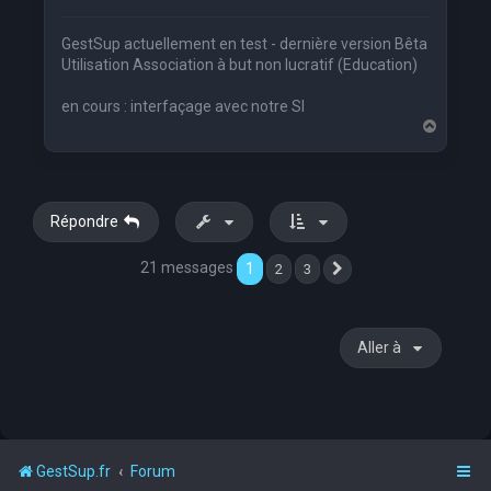
GestSup actuellement en test - dernière version Bêta
Utilisation Association à but non lucratif (Education)
en cours : interfaçage avec notre SI
H
a
u
t
Répondre
21 messages
1
2
3
Suivante
Aller à
GestSup.fr
Forum