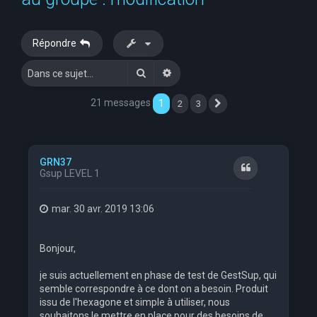
e
r
Répondre
c
Rechercher
Recherche avancée
h
e
21 messages
1
2
3
Suivante
r
GRN37
Citation
Gsup LEVEL 1
mar. 30 avr. 2019 13:06
Bonjour,
je suis actuellement en phase de test de GestSup, qui
semble correspondre à ce dont on a besoin. Produit
issu de l'hexagone et simple à utiliser, nous
souhaitons le mettre en place pour des besoins de