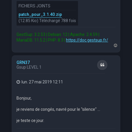
FICHIERS JOINTS
patch_pour_3.1.40.zip
(12.85 Kio) Téléchargé 788 fois
GestSup: 3.2.53 | Debian: 12 | Apache: 2.4.59 |
MariaDB: 11.5.2 | PHP: 8.3 |
https://doc.gestsup.fr/
H
a
u
t
GRN37
Citation
Gsup LEVEL 1
lun. 27 mai 2019 12:11
Bonjour,
je reviens de congés, navré pour le "silence" ...
je teste ce jour.