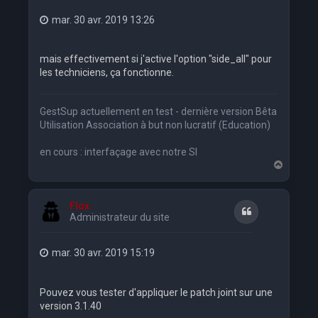
mar. 30 avr. 2019 13:26
mais effectivement si j'active l'option "side_all" pour
les techniciens, ça fonctionne.
GestSup actuellement en test - dernière version Bêta
Utilisation Association à but non lucratif (Education)
en cours : interfaçage avec notre SI
H
a
u
t
Flox
Citation
Administrateur du site
mar. 30 avr. 2019 15:19
Pouvez vous tester d'appliquer le patch joint sur une
version 3.1.40