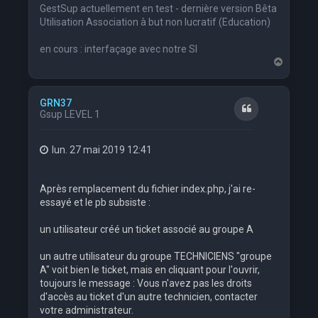
GestSup actuellement en test - dernière version Bêta
Utilisation Association à but non lucratif (Education)
en cours : interfaçage avec notre SI
H
a
u
t
GRN37
Citation
Gsup LEVEL 1
lun. 27 mai 2019 12:41
Après remplacement du fichier index.php, j'ai re-
essayé et le pb subsiste :
un utilisateur créé un ticket associé au groupe A
un autre utilisateur du groupe TECHNICIENS "groupe
A" voit bien le ticket, mais en cliquant pour l'ouvrir,
toujours le message : Vous n'avez pas les droits
d'accès au ticket d'un autre technicien, contacter
votre administrateur.