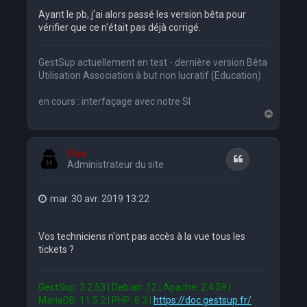
Ayant le pb, j'ai alors passé les version bêta pour
vérifier que ce n'était pas déjà corrigé.
GestSup actuellement en test - dernière version Bêta
Utilisation Association à but non lucratif (Education)
en cours : interfaçage avec notre SI
H
a
u
t
Flox
Citation
Administrateur du site
mar. 30 avr. 2019 13:22
Vos techniciens n'ont pas accès à la vue tous les
tickets ?
GestSup: 3.2.53 | Debian: 12 | Apache: 2.4.59 |
MariaDB: 11.5.2 | PHP: 8.3 |
https://doc.gestsup.fr/