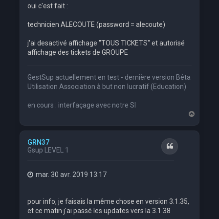
oui c'est fait :
technicien ALECOUTE (password = alecoute)
j'ai desactivé affichage "TOUS TICKETS" et autorisé
affichage des tickets de GROUPE
GestSup actuellement en test - dernière version Bêta
Utilisation Association à but non lucratif (Education)
en cours : interfaçage avec notre SI
H
a
u
t
GRN37
Citation
Gsup LEVEL 1
mar. 30 avr. 2019 13:17
pour info, je faisais la même chose en version 3.1.35,
et ce matin j'ai passé les updates vers la 3.1.38