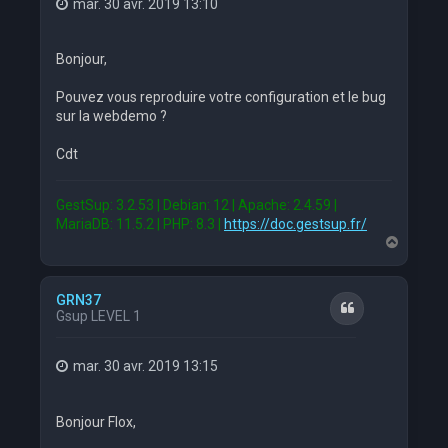
mar. 30 avr. 2019 13:10
Bonjour,
Pouvez vous reproduire votre configuration et le bug
sur la webdemo ?
Cdt
GestSup: 3.2.53 | Debian: 12 | Apache: 2.4.59 |
MariaDB: 11.5.2 | PHP: 8.3 |
https://doc.gestsup.fr/
H
a
u
t
GRN37
Citation
Gsup LEVEL 1
mar. 30 avr. 2019 13:15
Bonjour Flox,