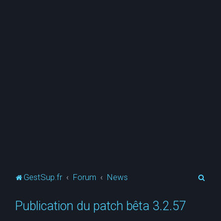
R
GestSup.fr
Forum
News
e
Publication du patch bêta 3.2.57
c
h