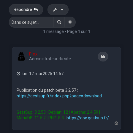
e
Répondre
r
Rechercher
Recherche avancée
c
h
1 message • Page
1
sur
1
e
r
Flox
Citation
Administrateur du site
lun. 12 mai 2025 14:57
Publication du patch bêta 3.2.57 :
https://gestsup.fr/index.php?page=download
GestSup: 3.2.53 | Debian: 12 | Apache: 2.4.59 |
MariaDB: 11.5.2 | PHP: 8.3 |
https://doc.gestsup.fr/
H
a
u