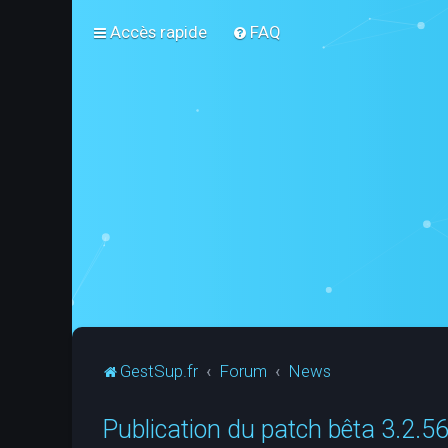
Accès rapide
FAQ
GestSup.fr
Forum
News
Publication du patch bêta 3.2.5