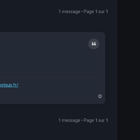
1 message • Page
1
sur
1
Citation
estsup.fr/
H
a
u
t
1 message • Page
1
sur
1