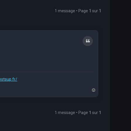
1 message • Page
1
sur
1
Citation
estsup.fr/
H
a
u
t
1 message • Page
1
sur
1