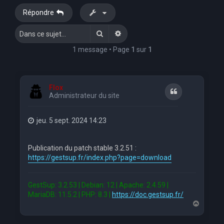
Répondre
Rechercher
Recherche avancée
1 message • Page
1
sur
1
Flox
Citation
Administrateur du site
jeu. 5 sept. 2024 14:23
Publication du patch stable 3.2.51 :
https://gestsup.fr/index.php?page=download
GestSup: 3.2.53 | Debian: 12 | Apache: 2.4.59 |
MariaDB: 11.5.2 | PHP: 8.3 |
https://doc.gestsup.fr/
H
a
u