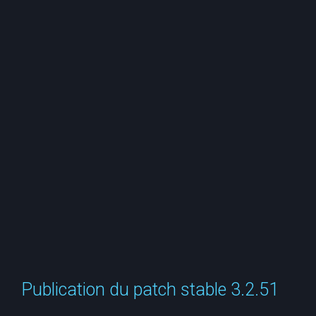
e
r
c
h
e
r
Publication du patch stable 3.2.51