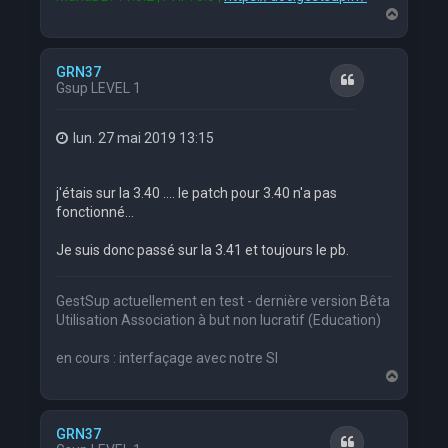
H
a
u
t
GRN37
Citation
Gsup LEVEL 1
lun. 27 mai 2019 13:15
j'étais sur la 3.40 .... le patch pour 3.40 n'a pas
fonctionné...
Je suis donc passé sur la 3.41 et toujours le pb.
GestSup actuellement en test - dernière version Bêta
Utilisation Association à but non lucratif (Education)
en cours : interfaçage avec notre SI
H
a
u
t
GRN37
Citation