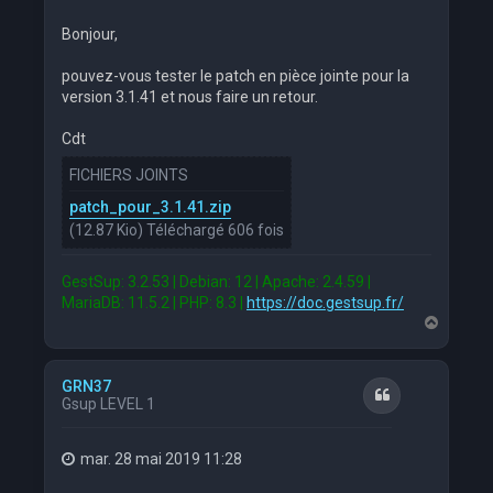
Bonjour,
pouvez-vous tester le patch en pièce jointe pour la
version 3.1.41 et nous faire un retour.
Cdt
FICHIERS JOINTS
patch_pour_3.1.41.zip
(12.87 Kio) Téléchargé 606 fois
GestSup: 3.2.53 | Debian: 12 | Apache: 2.4.59 |
MariaDB: 11.5.2 | PHP: 8.3 |
https://doc.gestsup.fr/
H
a
u
t
GRN37
Citation
Gsup LEVEL 1
mar. 28 mai 2019 11:28