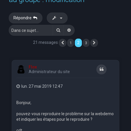
e
r
Répondre
c
Rechercher
Recherche avancée
h
e
21 messages
2
1
3
Précédente
Suivante
r
Flox
Citation
Administrateur du site
lun. 27 mai 2019 12:47
Bonjour,
pouvez-vous reproduire le problème sur la webdemo
et indiquer les étapes pour le reproduire ?
cdt