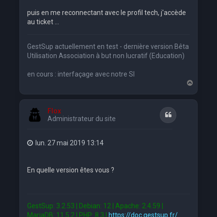
puis en me reconnectant avec le profil tech, j'accède
au ticket ...
GestSup actuellement en test - dernière version Bêta
Utilisation Association à but non lucratif (Education)
en cours : interfaçage avec notre SI
H
a
u
t
Flox
Citation
Administrateur du site
lun. 27 mai 2019 13:14
En quelle version êtes vous ?
GestSup: 3.2.53 | Debian: 12 | Apache: 2.4.59 |
MariaDB: 11.5.2 | PHP: 8.3 |
https://doc.gestsup.fr/