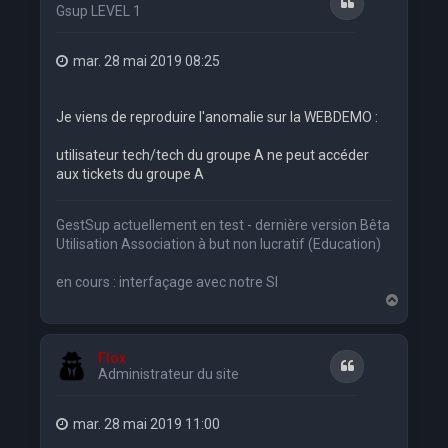
Citation
Gsup LEVEL 1
mar. 28 mai 2019 08:25
Je viens de reproduire l'anomalie sur la WEBDEMO :
utilisateur tech/tech du groupe A ne peut accéder
aux tickets du groupe A
GestSup actuellement en test - dernière version Bêta
Utilisation Association à but non lucratif (Education)
en cours : interfaçage avec notre SI
H
a
u
t
Flox
Citation
Administrateur du site
mar. 28 mai 2019 11:00