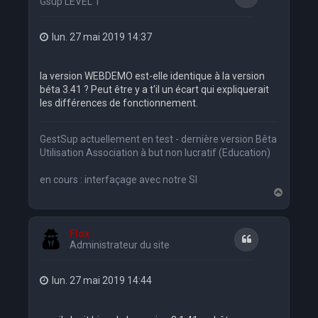
Gsup LEVEL 1
lun. 27 mai 2019 14:37
la version WEBDEMO est-elle identique à la version
béta 3.41 ? Peut être y a t'il un écart qui expliquerait
les différences de fonctionnement.
GestSup actuellement en test - dernière version Bêta
Utilisation Association à but non lucratif (Education)
en cours : interfaçage avec notre SI
H
a
u
t
Flox
Citation
Administrateur du site
lun. 27 mai 2019 14:44