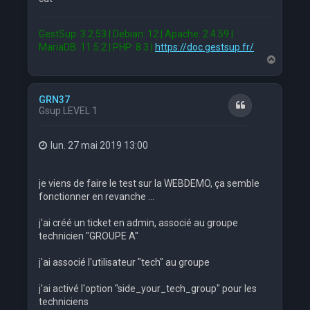
GestSup: 3.2.53 | Debian: 12 | Apache: 2.4.59 |
MariaDB: 11.5.2 | PHP: 8.3 |
https://doc.gestsup.fr/
H
a
u
t
GRN37
Citation
Gsup LEVEL 1
lun. 27 mai 2019 13:00
je viens de faire le test sur la WEBDEMO, ça semble
fonctionner en revanche ...
j'ai créé un ticket en admin, associé au groupe
technicien "GROUPE A"
j'ai associé l'utilisateur "tech" au groupe
j'ai activé l'option "side_your_tech_group" pour les
techniciens