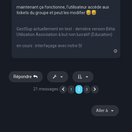
maintenant ça fonctionne, l'utilisateur accède aux
tickets du groupe et peut les modifier
GestSup actuellement en test - dernière version Bêta
Utilisation Association à but non lucratif (Education)
en cours : interfaçage avec notre SI
H
a
u
t
Répondre
21 messages
2
1
3
Précédente
Suivante
Aller à