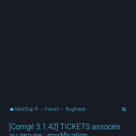
R
GestSup.fr
Forum
Bugtrack
e
[Corrigé 3.1.42] TICKETS associés
c
au groupe : modification
h