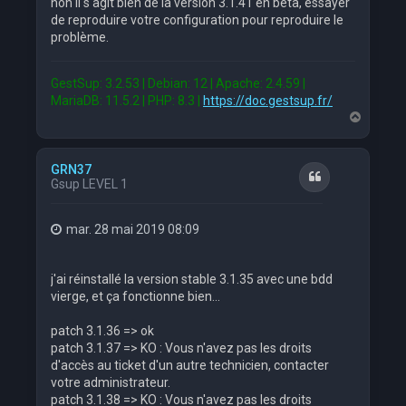
non il s'agit bien de la version 3.1.41 en bêta, essayer
de reproduire votre configuration pour reproduire le
problème.
GestSup: 3.2.53 | Debian: 12 | Apache: 2.4.59 |
MariaDB: 11.5.2 | PHP: 8.3 |
https://doc.gestsup.fr/
H
a
u
t
GRN37
Citation
Gsup LEVEL 1
mar. 28 mai 2019 08:09
j'ai réinstallé la version stable 3.1.35 avec une bdd
vierge, et ça fonctionne bien...
patch 3.1.36 => ok
patch 3.1.37 => KO : Vous n'avez pas les droits
d'accès au ticket d'un autre technicien, contacter
votre administrateur.
patch 3.1.38 => KO : Vous n'avez pas les droits