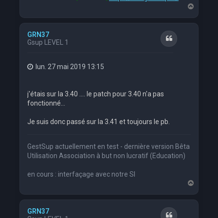
H
a
u
t
GRN37
Citation
Gsup LEVEL 1
lun. 27 mai 2019 13:15
j'étais sur la 3.40 .... le patch pour 3.40 n'a pas
fonctionné...
Je suis donc passé sur la 3.41 et toujours le pb.
GestSup actuellement en test - dernière version Bêta
Utilisation Association à but non lucratif (Education)
en cours : interfaçage avec notre SI
H
a
u
t
GRN37
Citation