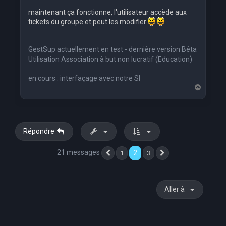
maintenant ça fonctionne, l'utilisateur accède aux
tickets du groupe et peut les modifier
GestSup actuellement en test - dernière version Bêta
Utilisation Association à but non lucratif (Education)
en cours : interfaçage avec notre SI
H
a
u
t
Répondre
21 messages
2
1
3
Précédente
Suivante
Aller à