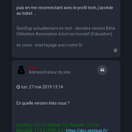
puis en me reconnectant avec le profil tech, j'accède
au ticket ...
GestSup actuellement en test - dernière version Bêta
Utilisation Association à but non lucratif (Education)
en cours : interfaçage avec notre SI
H
a
u
t
Flox
Citation
Administrateur du site
lun. 27 mai 2019 13:14
En quelle version êtes vous ?
GestSup: 3.2.53 | Debian: 12 | Apache: 2.4.59 |
MariaDB: 11.5.2 | PHP: 8.3 |
https://doc.gestsup.fr/