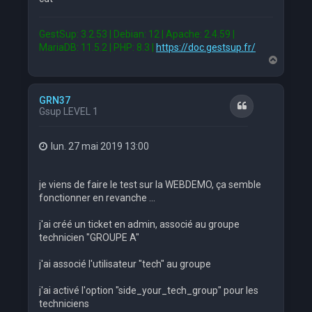
GestSup: 3.2.53 | Debian: 12 | Apache: 2.4.59 |
MariaDB: 11.5.2 | PHP: 8.3 |
https://doc.gestsup.fr/
H
a
u
t
GRN37
Citation
Gsup LEVEL 1
lun. 27 mai 2019 13:00
je viens de faire le test sur la WEBDEMO, ça semble
fonctionner en revanche ...
j'ai créé un ticket en admin, associé au groupe
technicien "GROUPE A"
j'ai associé l'utilisateur "tech" au groupe
j'ai activé l'option "side_your_tech_group" pour les
techniciens