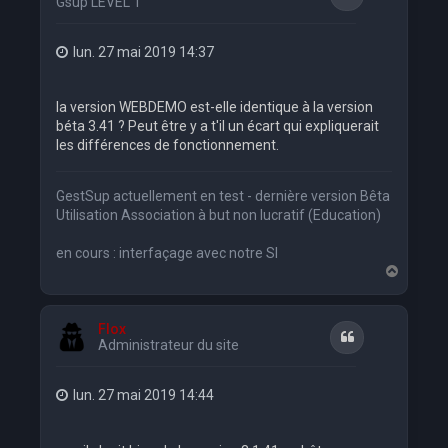
Gsup LEVEL 1
lun. 27 mai 2019 14:37
la version WEBDEMO est-elle identique à la version
béta 3.41 ? Peut être y a t'il un écart qui expliquerait
les différences de fonctionnement.
GestSup actuellement en test - dernière version Bêta
Utilisation Association à but non lucratif (Education)
en cours : interfaçage avec notre SI
H
a
u
t
Flox
Citation
Administrateur du site
lun. 27 mai 2019 14:44