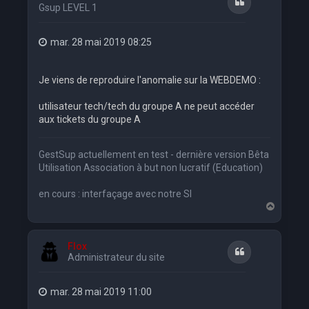
Citation
Gsup LEVEL 1
mar. 28 mai 2019 08:25
Je viens de reproduire l'anomalie sur la WEBDEMO :
utilisateur tech/tech du groupe A ne peut accéder
aux tickets du groupe A
GestSup actuellement en test - dernière version Bêta
Utilisation Association à but non lucratif (Education)
en cours : interfaçage avec notre SI
H
a
u
t
Flox
Citation
Administrateur du site
mar. 28 mai 2019 11:00