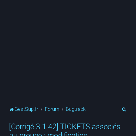
R
GestSup.fr
Forum
Bugtrack
e
[Corrigé 3.1.42] TICKETS associés
c
au groupe : modification
h