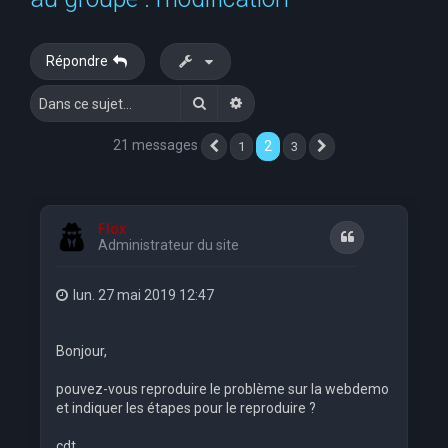
e
r
Répondre
c
Rechercher
Recherche avancée
h
e
21 messages
2
1
3
Précédente
Suivante
r
Flox
Citation
Administrateur du site
lun. 27 mai 2019 12:47
Bonjour,
pouvez-vous reproduire le problème sur la webdemo
et indiquer les étapes pour le reproduire ?
cdt