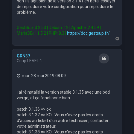
non il s'agit bien de la version 3.1.41 en bêta, essayer
de reproduire votre configuration pour reproduire le
problème.
GestSup: 3.2.53 | Debian: 12 | Apache: 2.4.59 |
MariaDB: 11.5.2 | PHP: 8.3 |
https://doc.gestsup.fr/
H
a
u
t
GRN37
Citation
Gsup LEVEL 1
mar. 28 mai 2019 08:09
j'ai réinstallé la version stable 3.1.35 avec une bdd
vierge, et ça fonctionne bien...
patch 3.1.36 => ok
patch 3.1.37 => KO : Vous n'avez pas les droits
d'accès au ticket d'un autre technicien, contacter
votre administrateur.
patch 3.1.38 => KO : Vous n'avez pas les droits