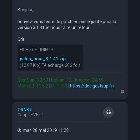
Bonjour,
pouvez-vous tester le patch en pièce jointe pour la
version 3.1.41 et nous faire un retour.
Cdt
FICHIERS JOINTS
patch_pour_3.1.41.zip
(12.87 Kio) Téléchargé 606 fois
GestSup: 3.2.53 | Debian: 12 | Apache: 2.4.59 |
MariaDB: 11.5.2 | PHP: 8.3 |
https://doc.gestsup.fr/
H
a
u
t
GRN37
Citation
Gsup LEVEL 1
mar. 28 mai 2019 11:28