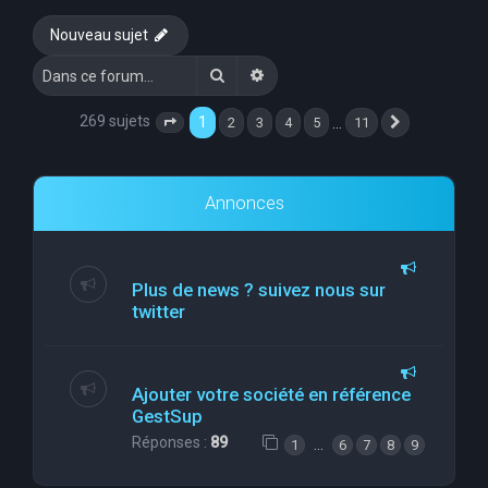
e
Nouveau sujet
r
Rechercher
Recherche avancée
c
h
269 sujets
1
…
2
3
4
5
11
Page
1
sur
11
Suivante
e
r
Annonces
Plus de news ? suivez nous sur
twitter
Ajouter votre société en référence
GestSup
Réponses :
89
…
1
6
7
8
9