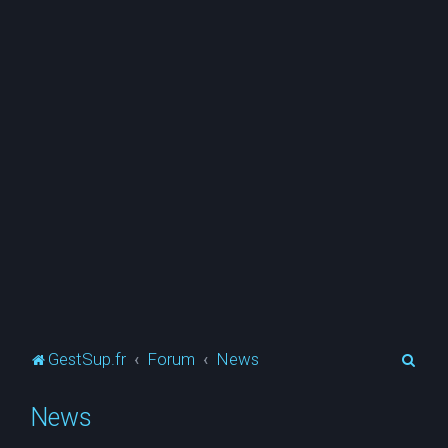
R
GestSup.fr
Forum
News
e
News
c
h