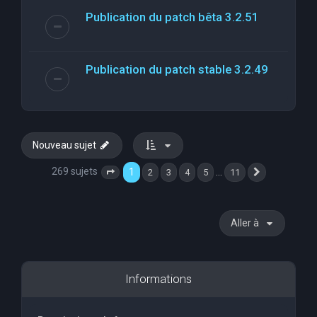
Publication du patch bêta 3.2.51
Publication du patch stable 3.2.49
Nouveau sujet
269 sujets
1
…
2
3
4
5
11
Page
1
sur
11
Suivante
Aller à
Informations