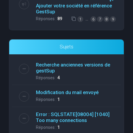
Ajouter votre société en référence
GestSup
Réponses :
89
…
1
6
7
8
9
Sujets
Recherche anciennes versions de
gestSup
Réponses :
4
Modification du mail envoyé
Réponses :
1
Error : SQLSTATE[08004] [1040]
Too many connections
Réponses :
1