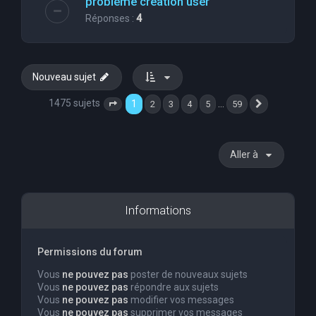
problème création user
Réponses :
4
Nouveau sujet
1475 sujets
1
…
2
3
4
5
59
Page
1
sur
59
Suivante
Aller à
Informations
Permissions du forum
Vous
ne pouvez pas
poster de nouveaux sujets
Vous
ne pouvez pas
répondre aux sujets
Vous
ne pouvez pas
modifier vos messages
Vous
ne pouvez pas
supprimer vos messages