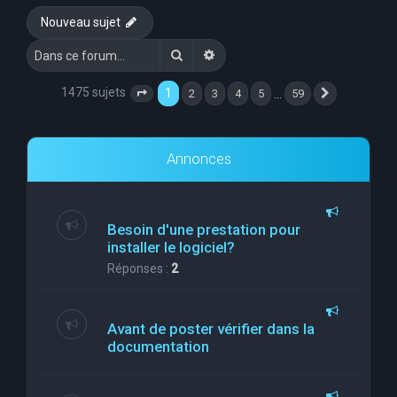
Nouveau sujet
Rechercher
Recherche avancée
1475 sujets
1
…
2
3
4
5
59
Page
1
sur
59
Suivante
Annonces
Besoin d'une prestation pour
installer le logiciel?
Réponses :
2
Avant de poster vérifier dans la
documentation