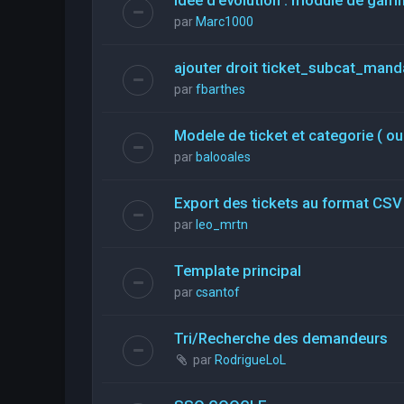
par
Marc1000
ajouter droit ticket_subcat_mand
par
fbarthes
Modele de ticket et categorie ( ou
par
balooales
Export des tickets au format CSV
par
leo_mrtn
Template principal
par
csantof
Tri/Recherche des demandeurs
par
RodrigueLoL