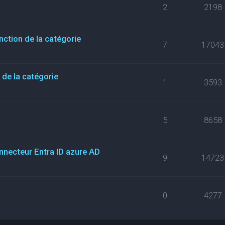
2
2198
nction de la catégorie
7
17043
de la catégorie
1
3593
5
8658
necteur Entra ID azure AD
9
14723
0
4277