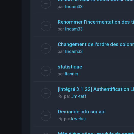
par
lindam33
Renommer l'incermentation des t
par
lindam33
Changement de l'ordre des colon
par
lindam33
statistique
par
ltanner
[Intégré 3.1.22] Authentificatio
par
Jm-taff
Demande info sur api
par
k.weber
Idée d’évolution : module de gami