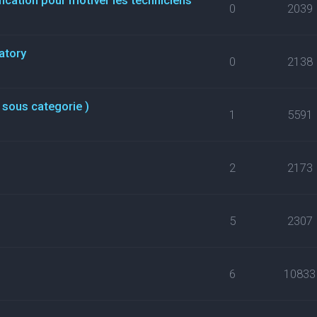
0
2039
atory
0
2138
 sous categorie )
1
5591
2
2173
5
2307
6
10833