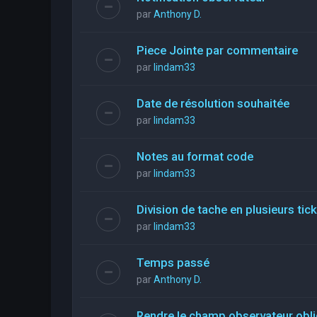
par
Anthony D.
Piece Jointe par commentaire
par
lindam33
Date de résolution souhaitée
par
lindam33
Notes au format code
par
lindam33
Division de tache en plusieurs tic
par
lindam33
Temps passé
par
Anthony D.
Rendre le champ observateur obli