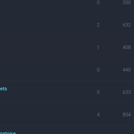
0
530
2
632
1
408
0
440
kets
0
635
4
854
gatoire