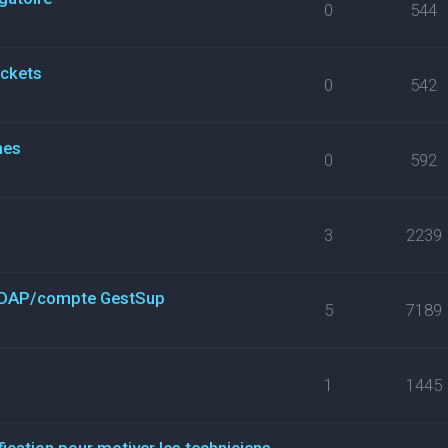
0
544
ickets
0
542
nes
0
592
3
2239
n LDAP/compte GestSup
5
7189
1
1445
fication pour motiver les techniciens