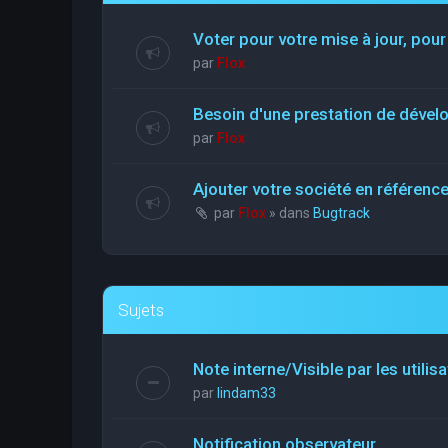
Voter pour votre mise à jour, pour
par
Flox
Besoin d'une prestation de déve
par
Flox
Ajouter votre société en référen
par
Flox
» dans
Bugtrack
Sujets
Note interne/Visible par les utilis
par
lindam33
Notification observateur