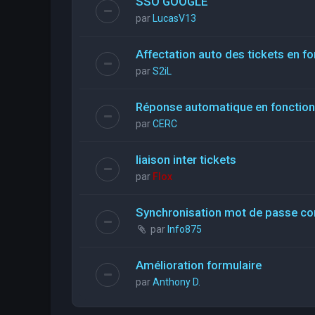
SSO GOOGLE
par
LucasV13
Affectation auto des tickets en fo
par
S2iL
Réponse automatique en fonction 
par
CERC
liaison inter tickets
par
Flox
Synchronisation mot de passe con
par
Info875
Amélioration formulaire
par
Anthony D.