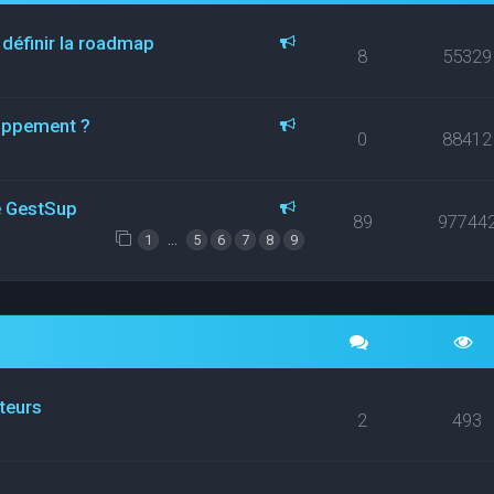
 définir la roadmap
8
55329
loppement ?
0
88412
ce GestSup
89
97744
…
1
5
6
7
8
9
ateurs
2
493