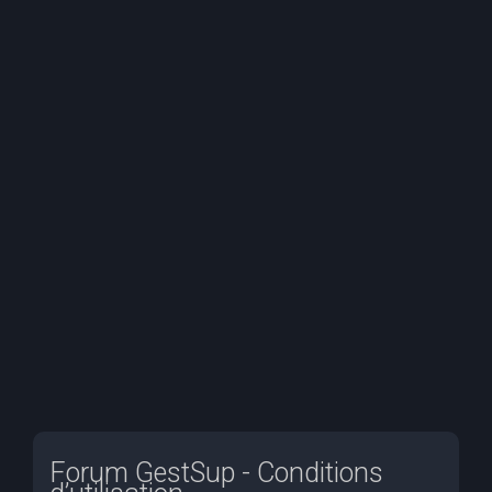
e
r
c
h
e
r
Forum GestSup - Conditions