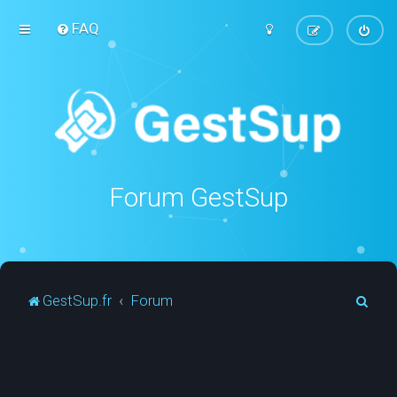
FAQ
Forum GestSup
R
GestSup.fr
Forum
e
c
h