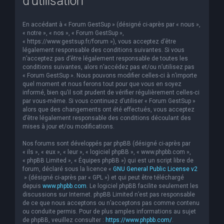
d’utilisation
En accédant à « Forum GestSup » (désigné ci-après par « nous »,
« notre », « nos », « Forum GestSup »,
« https://www.gestsup.fr/forum »), vous acceptez d’être
légalement responsable des conditions suivantes. Si vous
n’acceptez pas d’être légalement responsable de toutes les
conditions suivantes, alors n’accédez pas et/ou n’utilisez pas
« Forum GestSup ». Nous pouvons modifier celles-ci à n’importe
quel moment et nous ferons tout pour que vous en soyez
informé, bien qu’il soit prudent de vérifier régulièrement celles-ci
par vous-même. Si vous continuez d’utiliser « Forum GestSup »
alors que des changements ont été effectués, vous acceptez
d’être légalement responsable des conditions découlant des
mises à jour et/ou modifications.
Nos forums sont développés par phpBB (désigné ci-après par
« ils », « eux », « leur », « logiciel phpBB », « www.phpbb.com »,
« phpBB Limited », « Équipes phpBB ») qui est un script libre de
forum, déclaré sous la licence «
GNU General Public License v2
» (désigné ci-après par « GPL ») et qui peut être téléchargé
depuis
www.phpbb.com
. Le logiciel phpBB facilite seulement les
discussions sur Internet. phpBB Limited n’est pas responsable
de ce que nous acceptons ou n’acceptons pas comme contenu
ou conduite permis. Pour de plus amples informations au sujet
de phpBB, veuillez consulter :
https://www.phpbb.com/
.