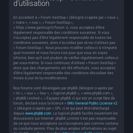
d’utilisation
e
r
En accédant à « Forum GestSup » (désigné ci-après par « nous »,
c
« notre », « nos », « Forum GestSup »,
« https://www.gestsup.fr/forum »), vous acceptez d’être
h
légalement responsable des conditions suivantes. Si vous
n’acceptez pas d’être légalement responsable de toutes les
e
conditions suivantes, alors n’accédez pas et/ou n’utilisez pas
r
« Forum GestSup ». Nous pouvons modifier celles-ci à n’importe
quel moment et nous ferons tout pour que vous en soyez
informé, bien qu’il soit prudent de vérifier régulièrement celles-ci
par vous-même. Si vous continuez d’utiliser « Forum GestSup »
alors que des changements ont été effectués, vous acceptez
d’être légalement responsable des conditions découlant des
mises à jour et/ou modifications.
Nos forums sont développés par phpBB (désigné ci-après par
« ils », « eux », « leur », « logiciel phpBB », « www.phpbb.com »,
« phpBB Limited », « Équipes phpBB ») qui est un script libre de
forum, déclaré sous la licence «
GNU General Public License v2
» (désigné ci-après par « GPL ») et qui peut être téléchargé
depuis
www.phpbb.com
. Le logiciel phpBB facilite seulement les
discussions sur Internet. phpBB Limited n’est pas responsable
de ce que nous acceptons ou n’acceptons pas comme contenu
ou conduite permis. Pour de plus amples informations au sujet