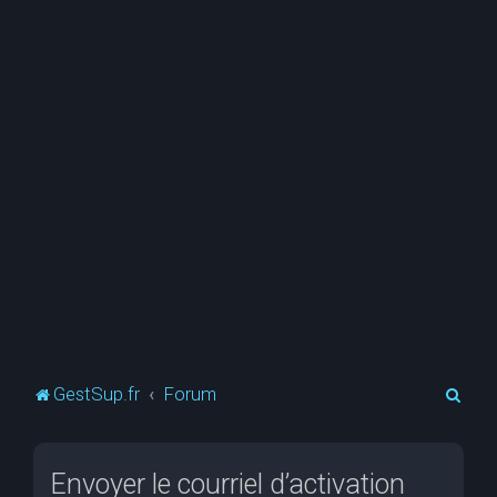
R
GestSup.fr
Forum
e
c
Envoyer le courriel d’activation
h