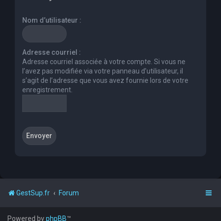
e
Nom d’utilisateur :
r
c
h
Adresse courriel :
Adresse courriel associée à votre compte. Si vous ne
e
l’avez pas modifiée via votre panneau d’utilisateur, il
r
s’agit de l’adresse que vous avez fournie lors de votre
enregistrement.
GestSup.fr
Forum
Powered by
phpBB
™