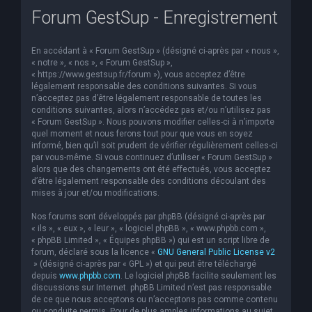
Forum GestSup - Enregistrement
e
r
En accédant à « Forum GestSup » (désigné ci-après par « nous »,
c
« notre », « nos », « Forum GestSup »,
h
« https://www.gestsup.fr/forum »), vous acceptez d’être
légalement responsable des conditions suivantes. Si vous
e
n’acceptez pas d’être légalement responsable de toutes les
conditions suivantes, alors n’accédez pas et/ou n’utilisez pas
r
« Forum GestSup ». Nous pouvons modifier celles-ci à n’importe
quel moment et nous ferons tout pour que vous en soyez
informé, bien qu’il soit prudent de vérifier régulièrement celles-ci
par vous-même. Si vous continuez d’utiliser « Forum GestSup »
alors que des changements ont été effectués, vous acceptez
d’être légalement responsable des conditions découlant des
mises à jour et/ou modifications.
Nos forums sont développés par phpBB (désigné ci-après par
« ils », « eux », « leur », « logiciel phpBB », « www.phpbb.com »,
« phpBB Limited », « Équipes phpBB ») qui est un script libre de
forum, déclaré sous la licence «
GNU General Public License v2
» (désigné ci-après par « GPL ») et qui peut être téléchargé
depuis
www.phpbb.com
. Le logiciel phpBB facilite seulement les
discussions sur Internet. phpBB Limited n’est pas responsable
de ce que nous acceptons ou n’acceptons pas comme contenu
ou conduite permis. Pour de plus amples informations au sujet