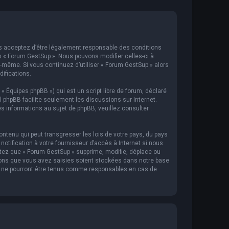
ous acceptez d’être légalement responsable des conditions
s « Forum GestSup ». Nous pouvons modifier celles-ci à
s-même. Si vous continuez d’utiliser « Forum GestSup » alors
ifications.
 « Équipes phpBB ») qui est un script libre de forum, déclaré
iel phpBB facilite seulement les discussions sur Internet.
informations au sujet de phpBB, veuillez consulter :
ntenu qui peut transgresser les lois de votre pays, du pays
tification à votre fournisseur d’accès à Internet si nous
tez que « Forum GestSup » supprime, modifie, déplace ou
ions que vous avez saisies soient stockées dans notre base
BB ne pourront être tenus comme responsables en cas de