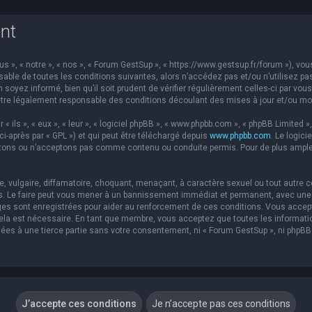
nt
s », « notre », « nos », « Forum GestSup », « https://www.gestsup.fr/forum »), v
able de toutes les conditions suivantes, alors n’accédez pas et/ou n’utilisez pa
soyez informé, bien qu’il soit prudent de vérifier régulièrement celles-ci par vou
re légalement responsable des conditions découlant des mises à jour et/ou mod
ils », « eux », « leur », « logiciel phpBB », « www.phpbb.com », « phpBB Limited »,
ci-après par « GPL ») et qui peut être téléchargé depuis
www.phpbb.com
. Le logic
ons ou n’acceptons pas comme contenu ou conduite permis. Pour de plus amples 
 vulgaire, diffamatoire, choquant, menaçant, à caractère sexuel ou tout autre co
s. Le faire peut vous mener à un bannissement immédiat et permanent, avec une no
es sont enregistrées pour aider au renforcement de ces conditions. Vous accep
 cela est nécessaire. En tant que membre, vous acceptez que toutes les informat
sées à une tierce partie sans votre consentement, ni « Forum GestSup », ni php