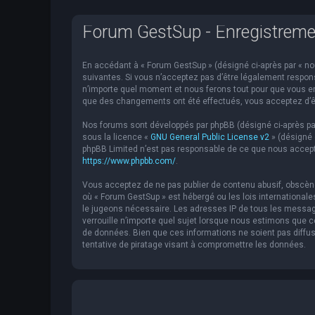
Forum GestSup - Enregistreme
En accédant à « Forum GestSup » (désigné ci-après par « nou
suivantes. Si vous n’acceptez pas d’être légalement respons
n’importe quel moment et nous ferons tout pour que vous en 
que des changements ont été effectués, vous acceptez d’êt
Nos forums sont développés par phpBB (désigné ci-après par « 
sous la licence «
GNU General Public License v2
» (désigné 
phpBB Limited n’est pas responsable de ce que nous accept
https://www.phpbb.com/
.
Vous acceptez de ne pas publier de contenu abusif, obscène,
où « Forum GestSup » est hébergé ou les lois internationale
le jugeons nécessaire. Les adresses IP de tous les messag
verrouille n’importe quel sujet lorsque nous estimons que
de données. Bien que ces informations ne soient pas diffu
tentative de piratage visant à compromettre les données.