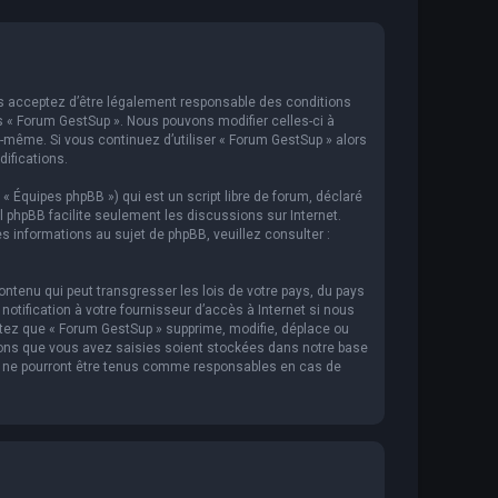
ous acceptez d’être légalement responsable des conditions
s « Forum GestSup ». Nous pouvons modifier celles-ci à
s-même. Si vous continuez d’utiliser « Forum GestSup » alors
ifications.
 « Équipes phpBB ») qui est un script libre de forum, déclaré
iel phpBB facilite seulement les discussions sur Internet.
informations au sujet de phpBB, veuillez consulter :
ntenu qui peut transgresser les lois de votre pays, du pays
tification à votre fournisseur d’accès à Internet si nous
tez que « Forum GestSup » supprime, modifie, déplace ou
ions que vous avez saisies soient stockées dans notre base
BB ne pourront être tenus comme responsables en cas de