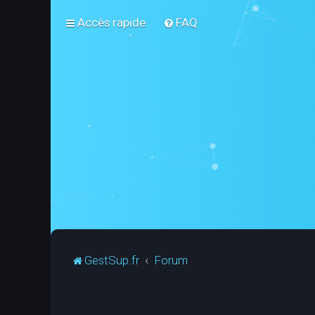
Accès rapide
FAQ
GestSup.fr
Forum