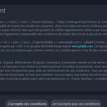
nt
s », « notre », « nos », « Forum GestSup », « https://www.gestsup.fr/forum »), v
able de toutes les conditions suivantes, alors n’accédez pas et/ou n’utilisez pa
soyez informé, bien qu’il soit prudent de vérifier régulièrement celles-ci par vou
re légalement responsable des conditions découlant des mises à jour et/ou mod
ils », « eux », « leur », « logiciel phpBB », « www.phpbb.com », « phpBB Limited »,
ci-après par « GPL ») et qui peut être téléchargé depuis
www.phpbb.com
. Le logic
ons ou n’acceptons pas comme contenu ou conduite permis. Pour de plus amples 
 vulgaire, diffamatoire, choquant, menaçant, à caractère sexuel ou tout autre co
s. Le faire peut vous mener à un bannissement immédiat et permanent, avec une no
es sont enregistrées pour aider au renforcement de ces conditions. Vous accep
 cela est nécessaire. En tant que membre, vous acceptez que toutes les informat
sées à une tierce partie sans votre consentement, ni « Forum GestSup », ni php