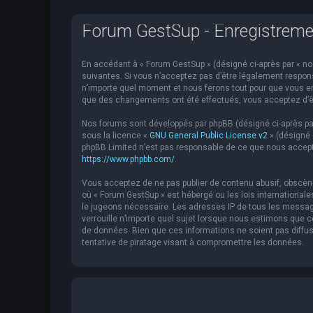
Forum GestSup - Enregistreme
En accédant à « Forum GestSup » (désigné ci-après par « nou
suivantes. Si vous n’acceptez pas d’être légalement respons
n’importe quel moment et nous ferons tout pour que vous en 
que des changements ont été effectués, vous acceptez d’êt
Nos forums sont développés par phpBB (désigné ci-après par « 
sous la licence «
GNU General Public License v2
» (désigné 
phpBB Limited n’est pas responsable de ce que nous accept
https://www.phpbb.com/
.
Vous acceptez de ne pas publier de contenu abusif, obscène,
où « Forum GestSup » est hébergé ou les lois internationale
le jugeons nécessaire. Les adresses IP de tous les messag
verrouille n’importe quel sujet lorsque nous estimons que
de données. Bien que ces informations ne soient pas diffu
tentative de piratage visant à compromettre les données.