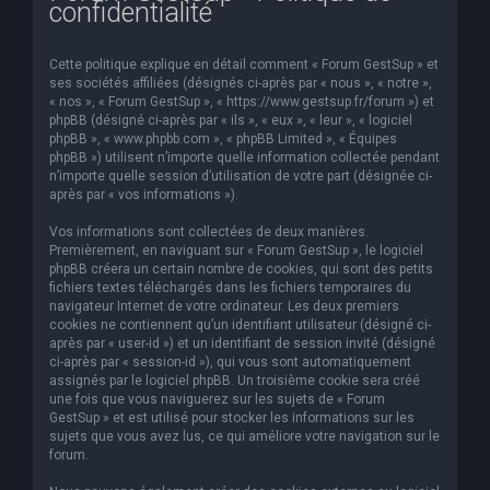
confidentialité
e
r
Cette politique explique en détail comment « Forum GestSup » et
c
ses sociétés affiliées (désignés ci-après par « nous », « notre »,
« nos », « Forum GestSup », « https://www.gestsup.fr/forum ») et
h
phpBB (désigné ci-après par « ils », « eux », « leur », « logiciel
phpBB », « www.phpbb.com », « phpBB Limited », « Équipes
e
phpBB ») utilisent n’importe quelle information collectée pendant
r
n’importe quelle session d’utilisation de votre part (désignée ci-
après par « vos informations »).
Vos informations sont collectées de deux manières.
Premièrement, en naviguant sur « Forum GestSup », le logiciel
phpBB créera un certain nombre de cookies, qui sont des petits
fichiers textes téléchargés dans les fichiers temporaires du
navigateur Internet de votre ordinateur. Les deux premiers
cookies ne contiennent qu’un identifiant utilisateur (désigné ci-
après par « user-id ») et un identifiant de session invité (désigné
ci-après par « session-id »), qui vous sont automatiquement
assignés par le logiciel phpBB. Un troisième cookie sera créé
une fois que vous naviguerez sur les sujets de « Forum
GestSup » et est utilisé pour stocker les informations sur les
sujets que vous avez lus, ce qui améliore votre navigation sur le
forum.