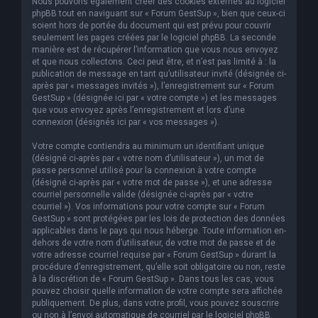
Nous pouvons également créer des cookies externes au logiciel
phpBB tout en naviguant sur « Forum GestSup », bien que ceux-ci
soient hors de portée du document qui est prévu pour couvrir
seulement les pages créées par le logiciel phpBB. La seconde
manière est de récupérer l’information que vous nous envoyez
et que nous collectons. Ceci peut être, et n’est pas limité à : la
publication de message en tant qu’utilisateur invité (désignée ci-
après par « messages invités »), l’enregistrement sur « Forum
GestSup » (désignée ici par « votre compte ») et les messages
que vous envoyez après l’enregistrement et lors d’une
connexion (désignés ici par « vos messages »).
Votre compte contiendra au minimum un identifiant unique
(désigné ci-après par « votre nom d’utilisateur »), un mot de
passe personnel utilisé pour la connexion à votre compte
(désigné ci-après par « votre mot de passe »), et une adresse
courriel personnelle valide (désignée ci-après par « votre
courriel »). Vos informations pour votre compte sur « Forum
GestSup » sont protégées par les lois de protection des données
applicables dans le pays qui nous héberge. Toute information en-
dehors de votre nom d’utilisateur, de votre mot de passe et de
votre adresse courriel requise par « Forum GestSup » durant la
procédure d’enregistrement, qu’elle soit obligatoire ou non, reste
à la discrétion de « Forum GestSup ». Dans tous les cas, vous
pouvez choisir quelle information de votre compte sera affichée
publiquement. De plus, dans votre profil, vous pouvez souscrire
ou non à l’envoi automatique de courriel par le logiciel phpBB.