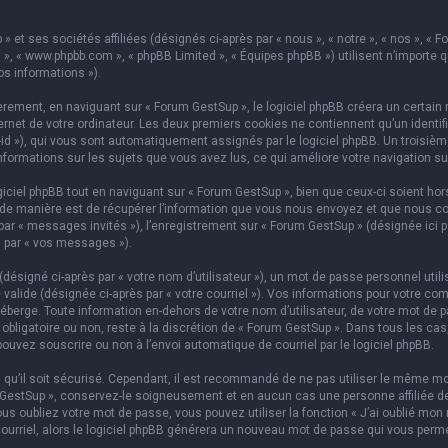
 et ses sociétés affiliées (désignés ci-après par « nous », « notre », « nos », « 
hpBB », « www.phpbb.com », « phpBB Limited », « Équipes phpBB ») utilisent n’importe
os informations »).
ement, en naviguant sur « Forum GestSup », le logiciel phpBB créera un certain n
rnet de votre ordinateur. Les deux premiers cookies ne contiennent qu’un identifian
on-id »), qui vous sont automatiquement assignés par le logiciel phpBB. Un troisi
informations sur les sujets que vous avez lus, ce qui améliore votre navigation su
iel phpBB tout en naviguant sur « Forum GestSup », bien que ceux-ci soient hors
e manière est de récupérer l’information que vous nous envoyez et que nous collect
 par « messages invités »), l’enregistrement sur « Forum GestSup » (désignée ic
i par « vos messages »).
ésigné ci-après par « votre nom d’utilisateur »), un mot de passe personnel utili
 valide (désignée ci-après par « votre courriel »). Vos informations pour votre co
berge. Toute information en-dehors de votre nom d’utilisateur, de votre mot de p
 obligatoire ou non, reste à la discrétion de « Forum GestSup ». Dans tous les ca
pouvez souscrire ou non à l’envoi automatique de courriel par le logiciel phpBB.
qu’il soit sécurisé. Cependant, il est recommandé de ne pas utiliser le même mot
GestSup », conservez-le soigneusement et en aucun cas une personne affiliée de 
 oubliez votre mot de passe, vous pouvez utiliser la fonction « J’ai oublié mon 
courriel, alors le logiciel phpBB générera un nouveau mot de passe qui vous perm