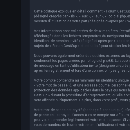
Cette politique explique en détail comment « Forum GestSup »
(désigné ci-après par « ils », « eux », « leur », « logiciel p
session d’utilisation de votre part (désignée ci-après par « v
Vos informations sont collectées de deux manières. Premièr
téléchargés dans les fichiers temporaires du navigateur Inte
identifiant de session invité (désigné ci-après par « sessi
sujets de « Forum GestSup » et est utilisé pour stocker les 
Nous pouvons également créer des cookies externes au logic
seulement les pages créées par le logiciel phpBB. La second
de message en tant qu’utilisateur invité (désignée ci-après
après l’enregistrement et lors d’une connexion (désignés ic
Votre compte contiendra au minimum un identifiant unique (d
« votre mot de passe »), et une adresse courriel personnelle
protection des données applicables dans le pays qui nous hé
GestSup » durant la procédure d’enregistrement, qu’elle soit
sera affichée publiquement. De plus, dans votre profil, vous 
Votre mot de passe est crypté (hashage à sens unique) afin 
de passe est le moyen d’accès à votre compte sur « Forum 
peut vous demander légitimement votre mot de passe. Si vous
vous demandera de fournir votre nom d’utilisateur et votre 