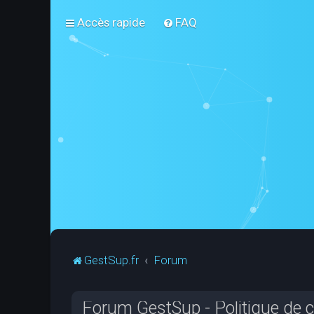
Accès rapide
FAQ
GestSup.fr
Forum
Forum GestSup - Politique de co