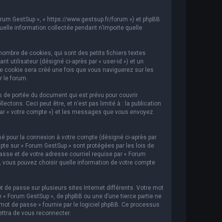
Forum GestSup », « https://www.gestsup.fr/forum ») et phpBB
 quelle information collectée pendant n’importe quelle
ombre de cookies, qui sont des petits fichiers textes
t utilisateur (désigné ci-après par « user-id ») et un
ème cookie sera créé une fois que vous naviguerez sur les
r le forum.
 de portée du document qui est prévu pour couvrir
ons. Ceci peut être, et n’est pas limité à : la publication
i par « votre compte ») et les messages que vous envoyez
sé pour la connexion à votre compte (désigné ci-après par
mpte sur « Forum GestSup » sont protégées par les lois de
asse et de votre adresse courriel requise par « Forum
s, vous pouvez choisir quelle information de votre compte
 de passe sur plusieurs sites Internet différents. Votre mot
« Forum GestSup », de phpBB ou une d’une tierce partie ne
mot de passe » fournie par le logiciel phpBB. Ce processus
ettra de vous reconnecter.