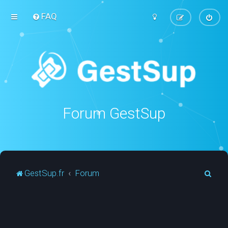
FAQ
Forum GestSup
R
GestSup.fr
Forum
e
c
h