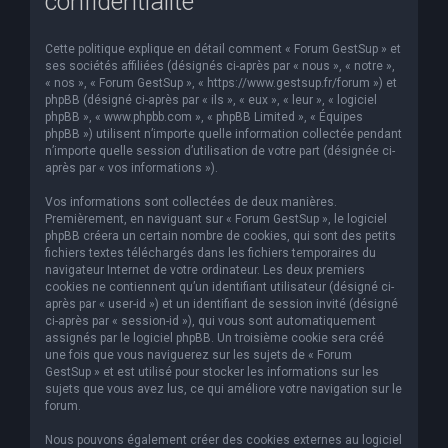
confidentialité
Cette politique explique en détail comment « Forum GestSup » et
ses sociétés affiliées (désignés ci-après par « nous », « notre »,
« nos », « Forum GestSup », « https://www.gestsup.fr/forum ») et
phpBB (désigné ci-après par « ils », « eux », « leur », « logiciel
phpBB », « www.phpbb.com », « phpBB Limited », « Équipes
phpBB ») utilisent n’importe quelle information collectée pendant
n’importe quelle session d’utilisation de votre part (désignée ci-
après par « vos informations »).
Vos informations sont collectées de deux manières.
Premièrement, en naviguant sur « Forum GestSup », le logiciel
phpBB créera un certain nombre de cookies, qui sont des petits
fichiers textes téléchargés dans les fichiers temporaires du
navigateur Internet de votre ordinateur. Les deux premiers
cookies ne contiennent qu’un identifiant utilisateur (désigné ci-
après par « user-id ») et un identifiant de session invité (désigné
ci-après par « session-id »), qui vous sont automatiquement
assignés par le logiciel phpBB. Un troisième cookie sera créé
une fois que vous naviguerez sur les sujets de « Forum
GestSup » et est utilisé pour stocker les informations sur les
sujets que vous avez lus, ce qui améliore votre navigation sur le
forum.
Nous pouvons également créer des cookies externes au logiciel