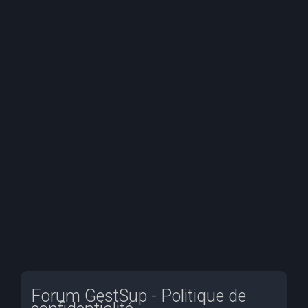
e
r
c
h
e
r
Forum GestSup - Politique de