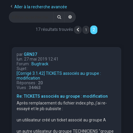
e
Aller à la recherche avancée
r
Rechercher
Recherche avancée
c
17 résultats trouvés
2
1
Précédente
h
e
r
par
GRN37
lun. 27 mai 2019 12:41
Forum :
Bugtrack
Sujet :
[Corrigé 3.1.42] TICKETS associés au groupe :
modification
Réponses :
20
Vues :
34463
Re: TICKETS associés au groupe : modification
Après remplacement du fichier index.php, j'ai re-
essayé et le pb subsiste :
un utilisateur créé un ticket associé au groupe A
un autre utilisateur du groupe TECHNICIENS "groupe