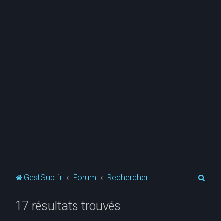
R
GestSup.fr
Forum
Rechercher
e
17 résultats trouvés
c
h