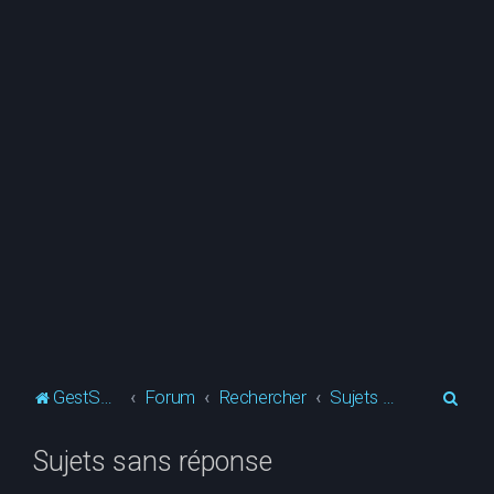
R
GestSup.fr
Forum
Rechercher
Sujets sans réponse
e
Sujets sans réponse
c
h