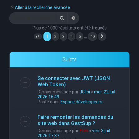
e
Aller à la recherche avancée
r
Rechercher
Recherche avancée
c
Plus de 1000 résultats ont été trouvés
h
1
…
2
3
4
5
40
Page
1
sur
40
Suivante
e
r
Sujets
Se connecter avec JWT (JSON
Web Token)
Dernier message par
JClini
«
mer. 22 juil.
2026 16:49
Posté dans
Espace développeurs
Faire remonter les demandes du
site web dans GestSup ?
Dernier message par
Flox
«
ven. 3 juil.
2026 17:37