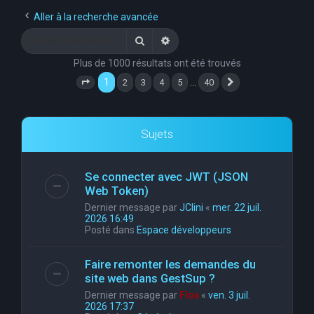
e
Aller à la recherche avancée
r
Rechercher
Recherche avancée
c
Plus de 1000 résultats ont été trouvés
h
1
…
2
3
4
5
40
Page
1
sur
40
Suivante
e
r
Sujets
Se connecter avec JWT (JSON
Web Token)
Dernier message par
JClini
«
mer. 22 juil.
2026 16:49
Posté dans
Espace développeurs
Faire remonter les demandes du
site web dans GestSup ?
Dernier message par
Flox
«
ven. 3 juil.
2026 17:37