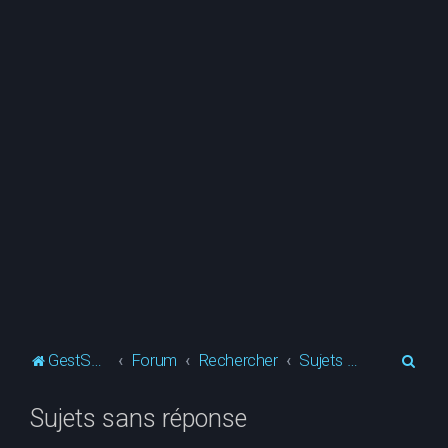
R
GestSup.fr
Forum
Rechercher
Sujets sans réponse
e
Sujets sans réponse
c
h