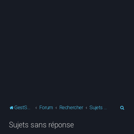
R
GestSup.fr
Forum
Rechercher
Sujets sans réponse
e
Sujets sans réponse
c
h