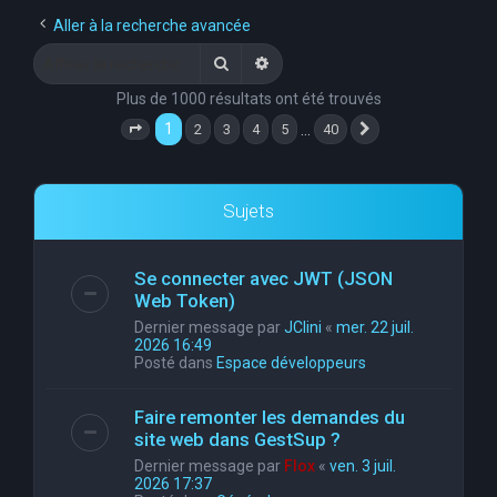
e
Aller à la recherche avancée
r
Rechercher
Recherche avancée
c
Plus de 1000 résultats ont été trouvés
h
1
…
2
3
4
5
40
Page
1
sur
40
Suivante
e
r
Sujets
Se connecter avec JWT (JSON
Web Token)
Dernier message par
JClini
«
mer. 22 juil.
2026 16:49
Posté dans
Espace développeurs
Faire remonter les demandes du
site web dans GestSup ?
Dernier message par
Flox
«
ven. 3 juil.
2026 17:37