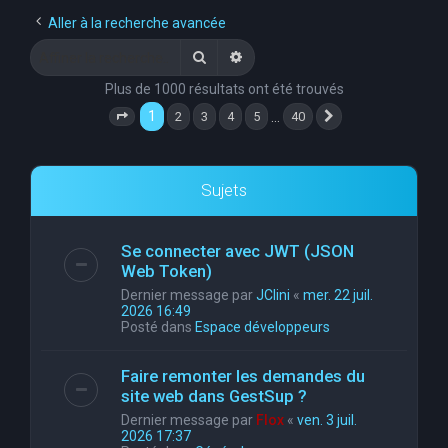
e
Aller à la recherche avancée
r
Rechercher
Recherche avancée
c
Plus de 1000 résultats ont été trouvés
h
1
…
2
3
4
5
40
Page
1
sur
40
Suivante
e
r
Sujets
Se connecter avec JWT (JSON
Web Token)
Dernier message par
JClini
«
mer. 22 juil.
2026 16:49
Posté dans
Espace développeurs
Faire remonter les demandes du
site web dans GestSup ?
Dernier message par
Flox
«
ven. 3 juil.
2026 17:37