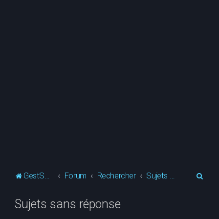
R
GestSup.fr
Forum
Rechercher
Sujets sans réponse
e
Sujets sans réponse
c
h