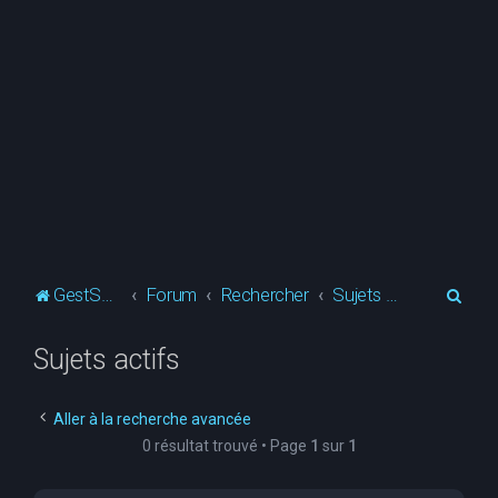
R
GestSup.fr
Forum
Rechercher
Sujets actifs
e
Sujets actifs
c
h
e
Aller à la recherche avancée
0 résultat trouvé • Page
1
sur
1
r
c