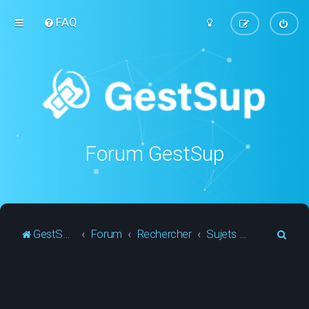
FAQ
Forum GestSup
R
GestSup.fr
Forum
Rechercher
Sujets actifs
e
c
h