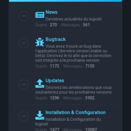
e
News
r
Dernières actualités du logiciel
c
Sujets :
270
Messages :
361
h
Bugtrack
e
Vous avez trouvé un bug dans
r
l'application (dernière version stable ou
bêta): Décrivez le ici afin que la correction
soit intégrée a la prochaine version.
Sujets :
1172
Messages :
7153
Updates
Décrivez les améliorations que vous
souhaiteriez pour les prochaines versions.
Sujets :
1296
Messages :
3902
Installation & Configuration
Installation & Configuration du
logiciel
Sujets :
1477
Messages :
10087