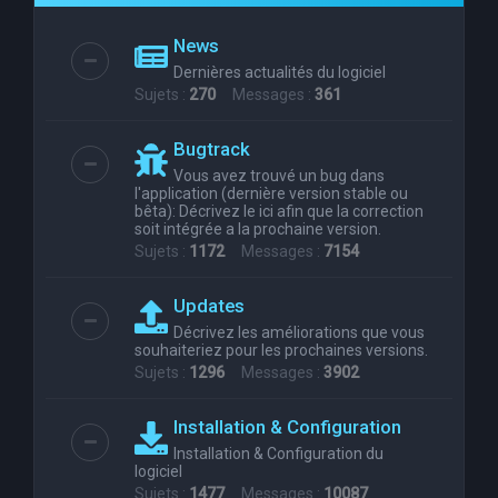
e
News
r
Dernières actualités du logiciel
c
Sujets :
270
Messages :
361
h
Bugtrack
e
Vous avez trouvé un bug dans
r
l'application (dernière version stable ou
bêta): Décrivez le ici afin que la correction
soit intégrée a la prochaine version.
Sujets :
1172
Messages :
7154
Updates
Décrivez les améliorations que vous
souhaiteriez pour les prochaines versions.
Sujets :
1296
Messages :
3902
Installation & Configuration
Installation & Configuration du
logiciel
Sujets :
1477
Messages :
10087