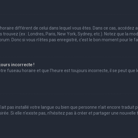
au horaire différent de celui dans lequel vous êtes. Dans ce cas, accédez 
us trouvez (ex : Londres, Paris, New York, Sydney, etc.). Notez que la mo
um. Donc si vous n’êtes pas enregistré, c’est le bon moment pour le fai
jours incorrecte !
e fuseau horaire et que l’heure est toujours incorrecte, il se peut que l
 n’ait pas installé votre langue ou bien que personne n’ait encore trad
irée. Si elle n’existe pas, n’hésitez pas à créer et partager une nouvell