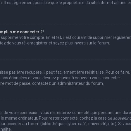
 Il est également possible que le propriétaire du site Internet ait une er
ux plus me connecter ?!
ou supprimé votre compte. En effet, il est courant de supprimer réguliè
ntez de vous ré-enregistrer et soyez plus investi sur le forum.
se pas être récupéré, il peut facilement être réinitialisé. Pour ce fair
uctions énoncées et vous devriez pouvoir à nouveau vous connecter.
votre mot de passe, contactez un administrateur du forum.
?
rs de votre connexion, vous ne resterez connecté que pendant une du
ant le même ordinateur. Pour rester connecté, cochez la case
Se souvenir 
r accéder au forum (bibliothèque, cyber-café, université, etc.). Si vous
nalité.