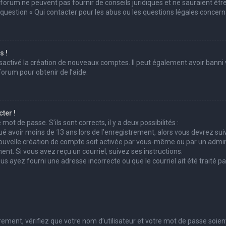
 forum ne peuvent pas fournir de conseils juridiques et ne sauraient êtr
 question « Qui contacter pour les abus ou les questions légales concern
s !
sactivé la création de nouveaux comptes. Il peut également avoir banni v
forum pour obtenir de l’aide.
ter !
mot de passe. S’ils sont corrects, il y a deux possibilités :
ué avoir moins de 13 ans lors de l’enregistrement, alors vous devrez suiv
uvelle création de compte soit activée par vous-même ou par un admini
ent. Si vous avez reçu un courriel, suivez ses instructions.
ous ayez fourni une adresse incorrecte ou que le courriel ait été traité pa
ement, vérifiez que votre nom d’utilisateur et votre mot de passe soient